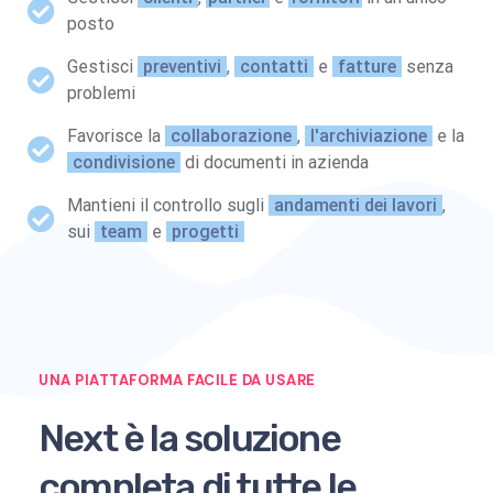
posto
Gestisci
preventivi
,
contatti
e
fatture
senza
problemi
Favorisce la
collaborazione
,
l'archiviazione
e la
condivisione
di documenti in azienda
Mantieni il controllo sugli
andamenti dei lavori
,
sui
team
e
progetti
UNA PIATTAFORMA FACILE DA USARE
Next è la soluzione
completa di tutte le