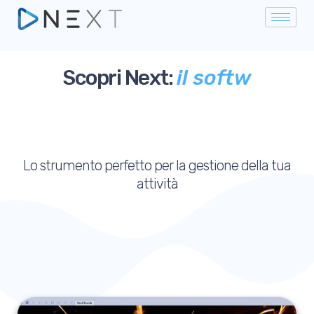
Scopri Next:
i
l
s
o
f
t
w
a
r
e
Lo strumento perfetto per la gestione della tua
attività