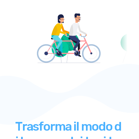
T
r
a
s
f
o
r
m
a
i
l
m
o
d
o
d