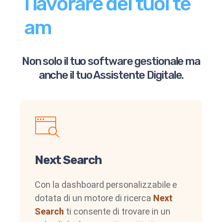
i
l
a
v
o
r
a
r
e
d
e
i
t
u
o
i
t
e
a
m
Non solo il tuo software gestionale ma
anche il tuo Assistente Digitale.
Next Search
Con la dashboard personalizzabile e
dotata di un motore di ricerca
Next
Search
ti consente di trovare in un